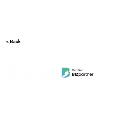
< Back
EBI Software Sdn.Bhd
201701045624
(1259800
-X)
(HQ Address):
No.11, Jalan Wawasan 3, Taman Sri Merdeka,
68000 Ampang, Selangor, Malaysia.
(Branch Address):
Unit 3-31, No 36A, PV128, Jalan Genting Klang,
Setapak, 53300, Kuala Lumpur.