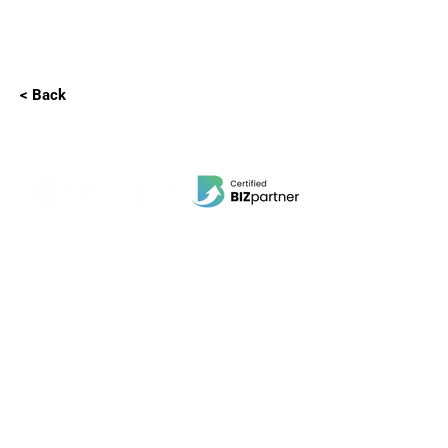
< Back
EBI Software Sdn.Bhd
201701045624
(1259800
-X)
(HQ Address):
No.11, Jalan Wawasan 3, Taman Sri Merdeka,
68000 Ampang, Selangor, Malaysia.
(Branch Address):
Unit 3-31, No 36A, PV128, Jalan Genting Klang,
Setapak, 53300, Kuala Lumpur.